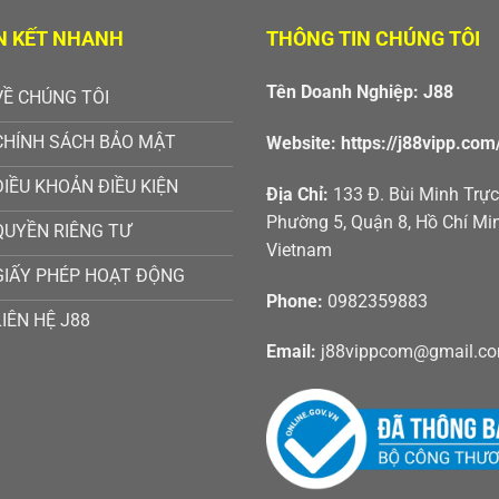
N KẾT NHANH
THÔNG TIN CHÚNG TÔI
Tên Doanh Nghiệp:
J88
VỀ CHÚNG TÔI
CHÍNH SÁCH BẢO MẬT
Website:
https://j88vipp.com
ĐIỀU KHOẢN ĐIỀU KIỆN
Địa Chỉ:
133 Đ. Bùi Minh Trực
Phường 5, Quận 8, Hồ Chí Mi
QUYỀN RIÊNG TƯ
Vietnam
GIẤY PHÉP HOẠT ĐỘNG
Phone:
0982359883
LIÊN HỆ J88
Email:
j88vippcom@gmail.c