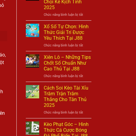
Chọi Kê Kịch Tính
C3
Chơi
bỏ
2025
–
Tại
Trải
J88
ở
Chức năng bình luận bị tắt
Nghiệm
Đá
Giải
Gà
Xổ Số Tự Chọn: Hình
Trí
Campuchia
Thức Giải Trí Được
Đỉnh
J88
Yêu Thích Tại J88
Cao
–
Năm
ở
Chức năng bình luận bị tắt
Thiên
2025
Xổ
Đường
áo,
Số
Chọi
Xiên Lô – Những Tips
Tự
Kê
ột
Chốt Số Chuẩn Như
Chọn:
Kịch
Cao Thủ Tại J88
Hình
Tính
ở
Chức năng bình luận bị tắt
Thức
2025
Xiên
Giải
Lô
Trí
Cách Soi Kèo Tài Xỉu
nh
–
Được
Trăm Trận Trăm
Những
Yêu
Thắng Cho Tân Thủ
Tips
Thích
2025
Chốt
Tại
Số
J88
ở
rên
Chức năng bình luận bị tắt
Chuẩn
Cách
Như
Soi
Kèo Phạt Góc – Hình
Cao
Kèo
Thức Cá Cược Bóng
Thủ
Tài
Đá Phổ Biến Tại J88