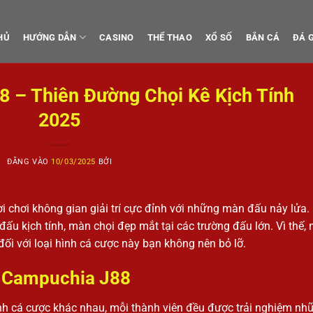
HỦ
HƯỚNG DẪN
CASINO
THỂ THAO
XỔ SỐ
BẮN CÁ
ĐÁ 
 – Thiên Đường Chọi Kê Kịch Tính
2025
ĐĂNG VÀO
10/03/2025
BỞI
chơi không gian giải trí cực đỉnh với những màn đấu nảy lửa.
ấu kịch tính, màn chọi đẹp mắt tại các trường đấu lớn. Vì thế, 
i với loại hình cá cược này bạn không nên bỏ lỡ.
à Campuchia J88
ình cá cược khác nhau, mỗi thành viên đều được trải nghiệm nh