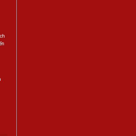
ách
ến
à