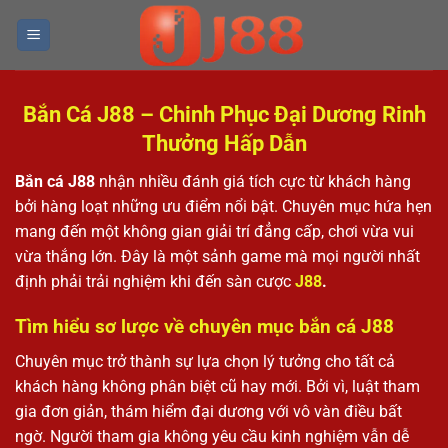
Bỏ
qua
nội
dung
Bắn Cá J88 – Chinh Phục Đại Dương Rinh
Thưởng Hấp Dẫn
Bắn cá J88
nhận nhiều đánh giá tích cực từ khách hàng
bởi hàng loạt những ưu điểm nổi bật. Chuyên mục hứa hẹn
mang đến một không gian giải trí đẳng cấp, chơi vừa vui
vừa thắng lớn. Đây là một sảnh game mà mọi người nhất
định phải trải nghiệm khi đến sàn cược
J88
.
Tìm hiểu sơ lược về chuyên mục bắn cá J88
Chuyên mục trở thành sự lựa chọn lý tưởng cho tất cả
khách hàng không phân biệt cũ hay mới. Bởi vì, luật tham
gia đơn giản, thám hiểm đại dương với vô vàn điều bất
ngờ. Người tham gia không yêu cầu kinh nghiệm vẫn dễ