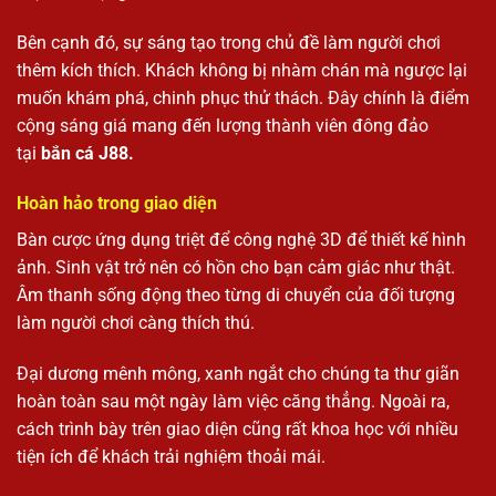
Bên cạnh đó, sự sáng tạo trong chủ đề làm người chơi
thêm kích thích. Khách không bị nhàm chán mà ngược lại
muốn khám phá, chinh phục thử thách. Đây chính là điểm
cộng sáng giá mang đến lượng thành viên đông đảo
tại
bắn cá J88.
Hoàn hảo trong giao diện
Bàn cược ứng dụng triệt để công nghệ 3D để thiết kế hình
ảnh. Sinh vật trở nên có hồn cho bạn cảm giác như thật.
Âm thanh sống động theo từng di chuyển của đối tượng
làm người chơi càng thích thú.
Đại dương mênh mông, xanh ngắt cho chúng ta thư giãn
hoàn toàn sau một ngày làm việc căng thẳng. Ngoài ra,
cách trình bày trên giao diện cũng rất khoa học với nhiều
tiện ích để khách trải nghiệm thoải mái.