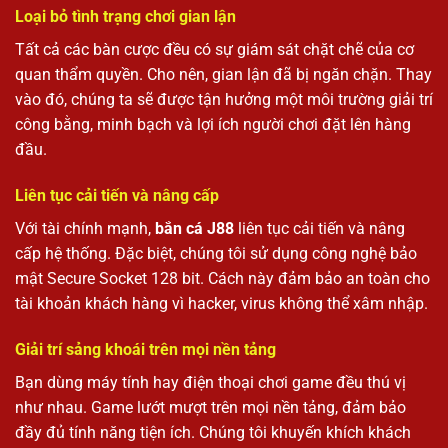
Loại bỏ tình trạng chơi gian lận
Tất cả các bàn cược đều có sự giám sát chặt chẽ của cơ
quan thẩm quyền. Cho nên, gian lận đã bị ngăn chặn. Thay
vào đó, chúng ta sẽ được tận hưởng một môi trường giải trí
công bằng, minh bạch và lợi ích người chơi đặt lên hàng
đầu.
Liên tục cải tiến và nâng cấp
Với tài chính mạnh,
bắn cá J88
liên tục cải tiến và nâng
cấp hệ thống. Đặc biệt, chúng tôi sử dụng công nghệ bảo
mật Secure Socket 128 bit. Cách này đảm bảo an toàn cho
tài khoản khách hàng vì hacker, virus không thể xâm nhập.
Giải trí sảng khoái trên mọi nền tảng
Bạn dùng máy tính hay điện thoại chơi game đều thú vị
như nhau. Game lướt mượt trên mọi nền tảng, đảm bảo
đầy đủ tính năng tiện ích. Chúng tôi khuyến khích khách