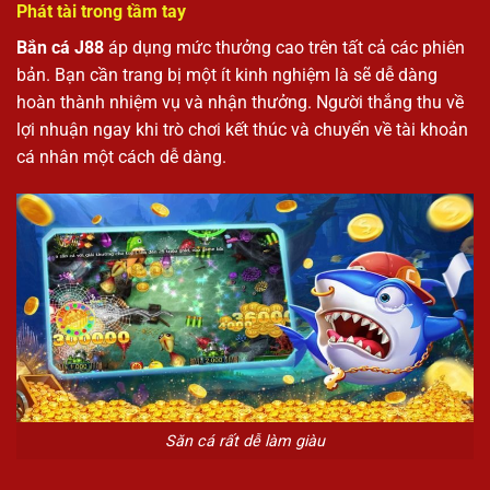
Phát tài trong tầm tay
Bắn cá J88
áp dụng mức thưởng cao trên tất cả các phiên
bản. Bạn cần trang bị một ít kinh nghiệm là sẽ dễ dàng
hoàn thành nhiệm vụ và nhận thưởng. Người thắng thu về
lợi nhuận ngay khi trò chơi kết thúc và chuyển về tài khoản
cá nhân một cách dễ dàng.
Săn cá rất dễ làm giàu