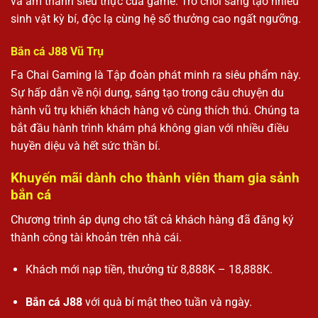
và âm thanh siêu thực của game. Trò chơi sáng tạo nhiều
sinh vật kỳ bí, độc lạ cùng hệ số thưởng cao ngất ngưỡng.
Bắn cá J88 Vũ Trụ
Fa Chai Gaming là Tập đoàn phát minh ra siêu phẩm này.
Sự hấp dẫn về nội dung, sáng tạo trong câu chuyện du
hành vũ trụ khiến khách hàng vô cùng thích thú. Chúng ta
bắt đầu hành trình khám phá không gian với nhiều điều
huyền diệu và hết sức thần bí.
Khuyến mãi dành cho thành viên tham gia sảnh
bắn cá
Chương trình áp dụng cho tất cả khách hàng đã đăng ký
thành công tài khoản trên nhà cái.
Khách mới nạp tiền, thưởng từ 8,888K – 18,888K.
Bắn cá J88
với quà bí mật theo tuần và ngày.