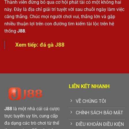
Thành viên đừng bỏ qua cơ hội phát tài có một không hai
này. Đây là địa chỉ giải trí tuyệt vời sau chuỗi ngày làm việc
căng thẳng. Chúc mọi người chơi vui, thắng lớn và gặp
nhiều thuận lợi trên con đường tìm kiếm tài lộc trên hệ
thống
J88
.
Xem tiếp:
đá gà J88
LIÊN KẾT NHANH
VỀ CHÚNG TÔI
J88
là một nhà cái cá cược
CHÍNH SÁCH BẢO MẬT
trực tuyến uy tín, cung cấp
đa dạng các trò chơi từ thể
ĐIỀU KHOẢN ĐIỀU KIỆN