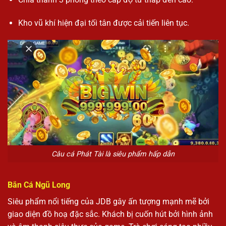
Kho vũ khí hiện đại tối tân được cải tiến liên tục.
Câu cá Phát Tài là siêu phẩm hấp dẫn
Bắn Cá Ngũ Long
Siêu phẩm nổi tiếng của JDB gây ấn tượng mạnh mẽ bởi
giao diện đồ hoạ đặc sắc. Khách bị cuốn hút bởi hình ảnh