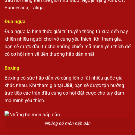
đấu nổi tiếng trên thế giới như MLS, Ngoại hạng Anh, C1,
Bundesliga, Laliga,…
Đua ngựa
Đua ngựa là hình thức giải trí truyền thống từ xưa đến nay
khiến nhiều người chơi vô cùng yêu thích. Khi tham gia,
bạn sẽ được đầu tư cho những chiến mã mình yêu thích để
có cơ hội rinh về tiền thưởng hấp dẫn nhất.
Boxing
Boxing có sức hấp dẫn vô cùng lớn ở rất nhiều quốc gia
khác nhau. Khi tham gia tại
J88
, bạn sẽ được tận hưởng
trực tiếp các trận đấu cùng cơ hội đặt cược cho tay đấm
mà mình yêu thích.
Những bộ môn hấp dẫn