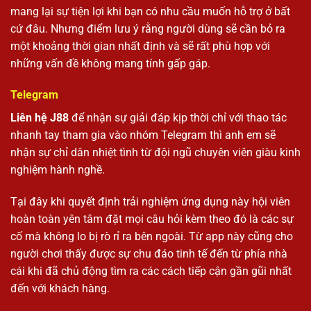
mang lại sự tiện lợi khi bạn có nhu cầu muốn hỗ trợ ở bất
cứ đâu. Nhưng điểm lưu ý rằng người dùng sẽ cần bỏ ra
một khoảng thời gian nhất định và sẽ rất phù hợp với
những vấn đề không mang tính gấp gáp.
Telegram
Liên hệ J88
để nhận sự giải đáp kịp thời chỉ với thao tác
nhanh tay tham gia vào nhóm Telegram thì anh em sẽ
nhận sự chỉ dân nhiệt tình từ đội ngũ chuyên viên giàu kinh
nghiệm hành nghề.
Tại đây khi quyết định trải nghiệm ứng dụng này hội viên
hoàn toàn yên tâm đặt mọi câu hỏi kèm theo đó là các sự
cố mà không lo bị rò rỉ ra bên ngoài. Từ app này cũng cho
người chơi thấy được sự chu đáo tinh tế đến từ phía nhà
cái khi đã chủ động tìm ra các cách tiếp cận gần gũi nhất
đến với khách hàng.