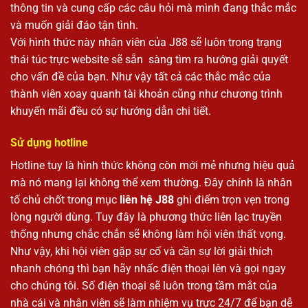
thông tin và cung cấp các câu hỏi mà mình đang thắc mắc
và muốn giải đáo tận tình.
Với hình thức này nhân viên của J88 sẽ luôn trong trạng
thái túc trực website sẽ sẵn sàng tìm ra hướng giải quyết
cho vấn đề của bạn. Như vậy tất cả các thắc mắc của
thành viên xoay quanh tài khoản cũng như chương trình
khuyến mãi đều có sự hướng dẫn chi tiết.
Sử dụng hotline
Hotline tuy là hình thức không còn mới mẻ nhưng hiệu quả
mà nó mang lại không thể xem thường. Đây chính là nhân
tố chủ chốt trong mục
liên hệ J88
ghi điểm trọn vẹn trong
lòng người dùng. Tuy đây là phương thức liên lạc truyền
thống nhưng chắc chắn sẽ không làm hội viên thất vọng.
Như vậy, khi hội viên gặp sự cố và cần sự lời giải thích
nhanh chóng thì bạn hãy nhấc điện thoại lên và gọi ngay
cho chúng tôi. Số điện thoại sẽ luôn trong tầm mắt của
nhà cái và nhân viên sẽ làm nhiệm vụ trực 24/7 để bạn dễ