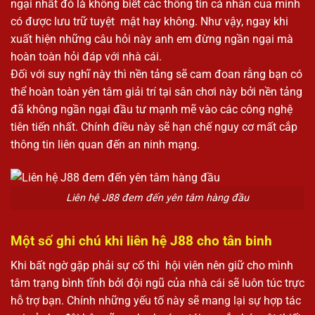
ngại nhất đó là không biết các thông tin cá nhân của mình
có được lưu trữ tuyệt mật hay không. Như vậy, ngay khi
xuất hiện những câu hỏi này anh em đừng ngần ngại mà
hoàn toàn hỏi đáp với nhà cái.
Đối với suy nghĩ này thì nền tảng sẽ cam đoan rằng bạn có
thể hoàn toàn yên tâm giải trí tại sân chơi này bởi nền tảng
đã không ngần ngại đầu tư mạnh mẽ vào các công nghệ
tiên tiến nhất. Chính điều này sẽ hạn chế nguy cơ mất cắp
thông tin liên quan đến an ninh mạng.
Liên hệ J88 đem đến yên tâm hàng đầu
Một số ghi chú khi liên hệ J88 cho tân binh
Khi bất ngờ gặp phải sự cố thì hội viên nên giữ cho mình
tâm trạng bình tĩnh bởi đội ngũ của nhà cái sẽ luôn túc trực
hỗ trợ bạn. Chính những yếu tố này sẽ mang lại sự hợp tác