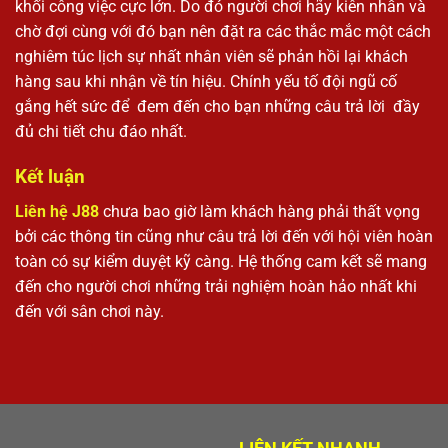
khối công việc cực lớn. Do đó người chơi hãy kiên nhẫn và
chờ đợi cùng với đó bạn nên đặt ra các thắc mắc một cách
nghiêm túc lịch sự nhất nhân viên sẽ phản hồi lại khách
hàng sau khi nhận về tín hiệu. Chính yếu tố đội ngũ cố
gắng hết sức để đem đến cho bạn những câu trả lời đầy
đủ chi tiết chu đáo nhất.
Kết luận
Liên hệ J88
chưa bao giờ làm khách hàng phải thất vọng
bởi các thông tin cũng như câu trả lời đến với hội viên hoàn
toàn có sự kiểm duyệt kỹ càng. Hệ thống cam kết sẽ mang
đến cho người chơi những trải nghiệm hoàn hảo nhất khi
đến với sân chơi này.